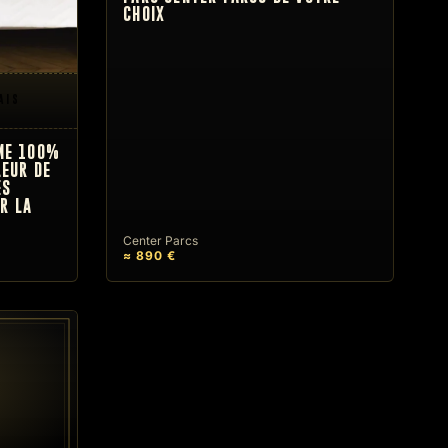
CHOIX
MME 100%
LEUR DE
ES
R LA
Center Parcs
≈ 890 €