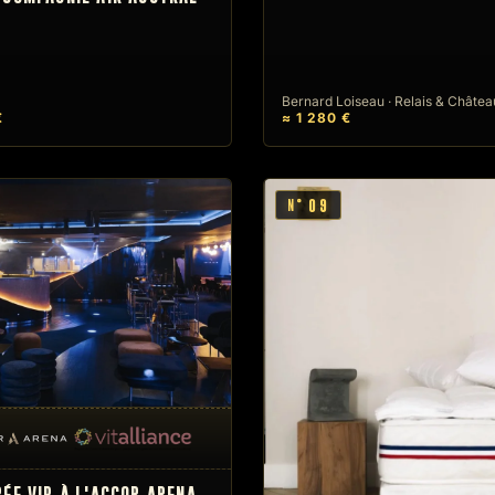
Bernard Loiseau · Relais & Châte
€
≈ 1 280 €
09
N°