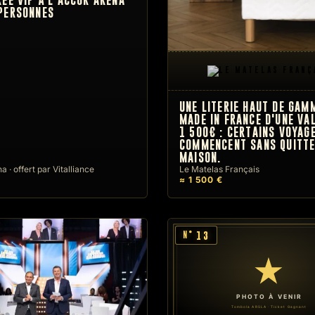
RÉE VIP À L'ACCOR ARENA
PERSONNES
UNE LITERIE HAUT DE GA
MADE IN FRANCE D'UNE VA
1 500€ : CERTAINS VOYAG
COMMENCENT SANS QUITTE
MAISON.
 · offert par Vitalliance
Le Matelas Français
≈ 1 500 €
13
N°