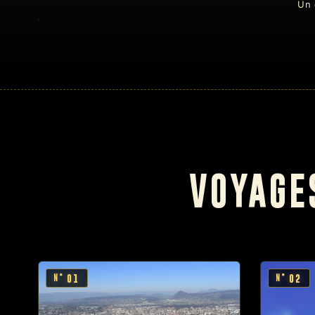
Un 
VOYAGE
01
02
N°
N°