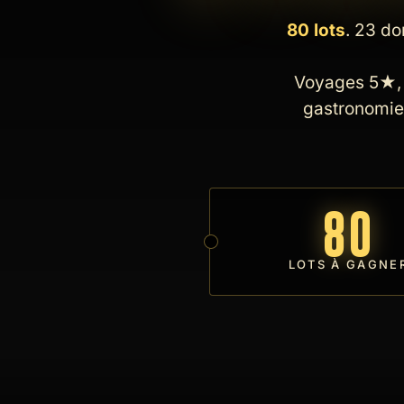
80 lots
. 23 do
Voyages 5★, s
gastronomie 
80
LOTS À GAGNE