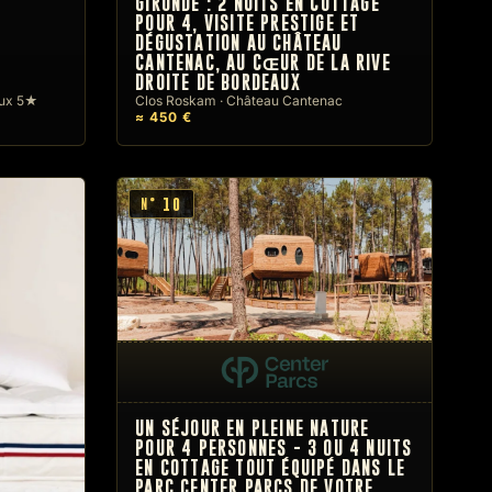
GIRONDE : 2 NUITS EN COTTAGE
POUR 4, VISITE PRESTIGE ET
DÉGUSTATION AU CHÂTEAU
CANTENAC, AU CŒUR DE LA RIVE
DROITE DE BORDEAUX
aux 5★
Clos Roskam · Château Cantenac
≈ 450 €
10
N°
UN SÉJOUR EN PLEINE NATURE
POUR 4 PERSONNES - 3 OU 4 NUITS
EN COTTAGE TOUT ÉQUIPÉ DANS LE
PARC CENTER PARCS DE VOTRE