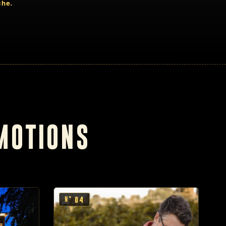
che.
MOTIONS
04
N°