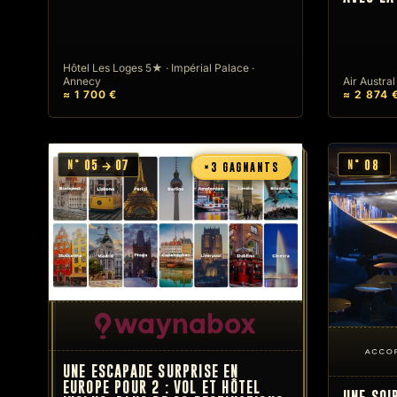
Hôtel Les Loges 5★ · Impérial Palace ·
Annecy
Air Austral
≈ 1 700 €
≈ 2 874 
05 → 07
08
N°
N°
×3 GAGNANTS
UNE ESCAPADE SURPRISE EN
EUROPE POUR 2 : VOL ET HÔTEL