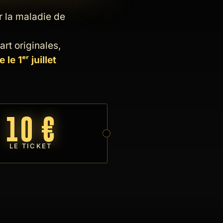
r la maladie de
rt originales,
 le 1ᵉʳ juillet
10 €
LE TICKET