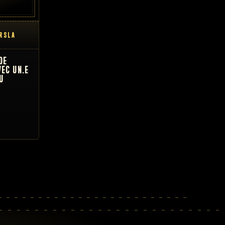
ARSLA
DE
VEC UN.E
U