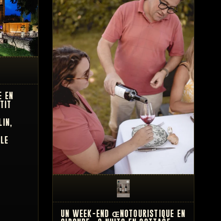
E EN
TIT
LIN,
 LE
UN WEEK-END ŒNOTOURISTIQUE EN