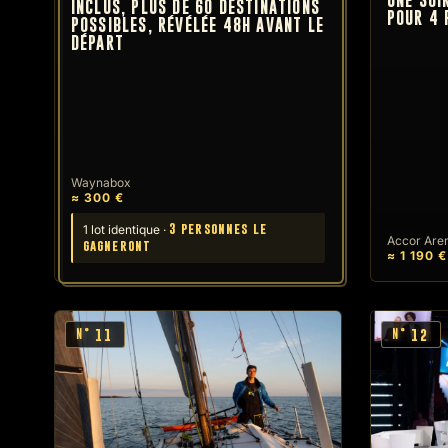
UNE SOI
INCLUS, PLUS DE 60 DESTINATIONS
POUR 4 
POSSIBLES, RÉVÉLÉE 48H AVANT LE
DÉPART
Waynabox
≈ 300 €
3 personnes le
1 lot identique ·
Accor Arena
gagneront
≈ 1 190 €
11
12
N°
N°