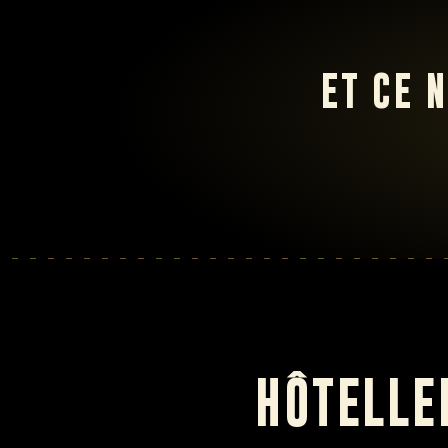
ET CE 
HÔTELLE